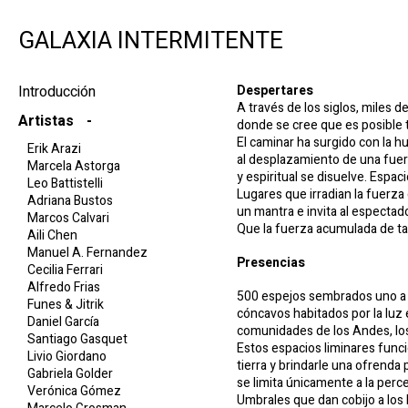
GALAXIA INTERMITENTE
Introducción
Despertares
A través de los siglos, miles
Artistas
donde se cree que es posible t
El caminar ha surgido con la 
Erik Arazi
al desplazamiento de una fuert
Marcela Astorga
y espiritual se disuelve. Espac
Leo Battistelli
Lugares que irradian la fuerza 
Adriana Bustos
un mantra e invita al espectado
Marcos Calvari
Que la fuerza acumulada de tan
Aili Chen
Manuel A. Fernandez
Presencias
Cecilia Ferrari
Alfredo Frias
500 espejos sembrados uno a un
Funes & Jitrik
cóncavos habitados por la luz e
Daniel García
comunidades de los Andes, los
Santiago Gasquet
Estos espacios liminares func
Livio Giordano
tierra y brindarle una ofrenda
Gabriela Golder
se limita únicamente a la perc
Verónica Gómez
Umbrales que dan cobijo a los 