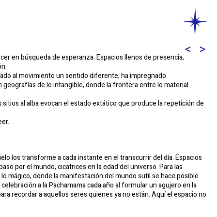
ecer en búsqueda de esperanza. Espacios llenos de presencia,
ón.
rgado al movimiento un sentido diferente, ha impregnado
eografías de lo intangible, donde la frontera entre lo material
s sitios al alba evocan el estado extático que produce la repetición de
eer.
o los transforme a cada instante en el transcurrir del día. Espacios
paso por el mundo, cicatrices en la edad del universo. Para las
lo mágico, donde la manifestación del mundo sutil se hace posible.
 celebración a la Pachamama cada año al formular un agujero en la
ara recordar a aquellos seres quienes ya no están. Aquí el espacio no