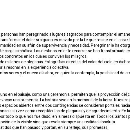
 de personas han peregrinado a lugares sagrados para contemplar el aman
ransformar el dolor si alguien es movido por la fe que reside en el coraz
humanidad en su afán de supervivencia y necesidad. Peregrinar le ha oto
e carga simbólica. Los destinos en este recorrer se han transformado en g
ios concretos en los cuales conviven los milagros.
de millones de plegarias. Fotografías directas del color del cielo en dicho
r a resonar en la experiencia colectiva.
tos seres y el nuevo día abra, en quien la contempla, la posibilidad de cr
o en el paisaje, como una ceremonia, permiten que la proyección del ciel
vocan una presencia. La historia vive en la memoria de la tierra. Nuestro 
 espacios abiertos entre dos contingencias se consideran portales hacia 
ionan a su vez como receptáculos de plegarias y de agradecimiento. En la
 por todo lo que nos fue dado, en la mesa dispuesta en Todos los Santos p
epción de lo visible sino que revela siempre una realidad absoluta.
latidos que han pasado y portan, en su reflejo, sus promesas.