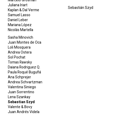
Marcelo Grosman
Juliana Iriart
Sebastián Szyd
Kaplan & Dal Verme
Samuel Lasso
Daniel Leber
Mariana López
Nicolás Martella
Sasha Minovich
Juan Montes de Oca
Loli Mosquera
Andrea Ostera
Sol Pochat
Tomas Rawsky
Daiana Rodriguez Q.
Paula Roqué Buguñá
Ana Schprejer
Andrea Schvartzman
Valentina Siniego
Juan Sorrentino
Lena Szankay
Sebastian Szyd
Valente & Bovy
Juan Andrés Videla