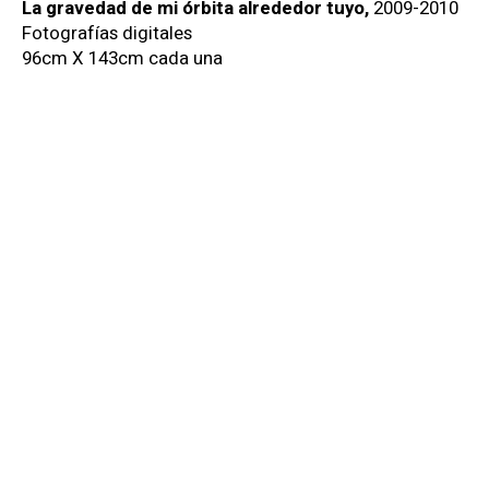
La gravedad de mi órbita alrededor tuyo,
2009-2010
La
Fotografías digitales
Fo
96cm X 143cm cada una
96